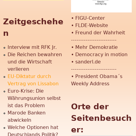
r
•
FIGU-Center
Zeitgeschehe
•
FLDE-Website
n
•
Freund der Wahrheit
-------------------------
Interview mit RFK Jr.
•
Mehr Demokratie
Die Reichen bewahren
•
Democracy in motion
und die Wirtschaft
•
sanderl.de
verlieren
-------------------------
EU-Diktatur durch
•
President Obama´s
Vertrag von Lissabon
Weekly Address
Euro-Krise: Die
Währungsunion selbst
Orte der
ist das Problem
Marode Banken
Seitenbesuch
abwickeln
Welche Optionen hat
er:
Deutschlands Politik?