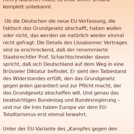
komplett unbekannt.
V
Ob die Deutschen die neue EU-Verfassung, die
e
faktisch das Grundgesetz abschafft, haben wollen
oder nicht, das werden sie natürlich wieder einmal
r
nicht gefragt. Die Details des Lissabonner Vertrages
sind so erschreckend, daß der renommierte
ä
Staatsrechtler Prof. Schachtschneider davon
spricht, daß sich Deutschland auf dem Weg in eine
n
Brüsseler Diktatur befindet. Er sieht den Tatbestand
des Widerstandes erfüllt, den das Grundgesetz
d
gegen jeden garantiert und zur Pflicht macht, der
das Grundgesetz abschaffen will. Und genau das
e
beabsichtigen Bundestag und Bundesregierung –
und nur die Iren haben Europa vor dem EU-
r
Totalitarismus erst einmal bewahrt.
u
Unter der EU-Variante des „Kampfes gegen den