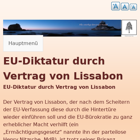
Direkt
zum
Inhalt
Hauptmenü
"
EU-Diktatur durch
M
Vertrag von Lissabon
u
EU-Diktatur durch Vertrag von Lissabon
t
Der Vertrag von Lissabon, der nach dem Scheitern
z
der EU-Verfassung diese durch die Hintertüre
wieder einführen soll und die EU-Bürokratie zu ganz
u
erheblicher Macht verhilft (ein
„Ermächtigungsgesetz“ nannte ihn der parteilose
r
Henry Nitzsche, MdB), ist trotz seiner Brisanz