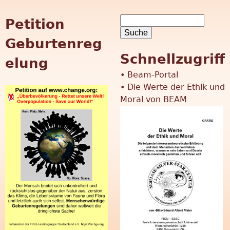
S
Petition
S
u
Geburtenreg
c
u
Schnellzugriff
h
elung
e
c
•
Beam-Portal
•
Die Werte der Ethik und
h
Moral von BEAM
f
o
r
m
u
l
a