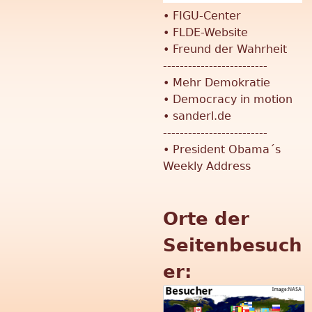
r
•
FIGU-Center
•
FLDE-Website
•
Freund der Wahrheit
-------------------------
•
Mehr Demokratie
•
Democracy in motion
•
sanderl.de
-------------------------
•
President Obama´s
Weekly Address
Orte der
Seitenbesuch
er: