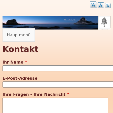
Direkt
zum
Inhalt
Hauptmenü
"
Kontakt
M
u
Ihr Name
*
t
E-Post-Adresse
z
Ihre Fragen - Ihre Nachricht
*
u
r