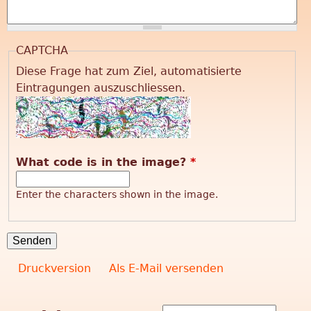
V
CAPTCHA
e
Diese Frage hat zum Ziel, automatisierte
r
Eintragungen auszuschliessen.
ä
n
What code is in the image?
*
d
Enter the characters shown in the image.
e
r
Druckversion
Als E-Mail versenden
u