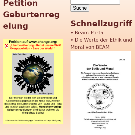
S
Petition
n
S
u
Geburtenreg
c
g
u
Schnellzugriff
h
elung
e
c
•
Beam-Portal
"
•
Die Werte der Ethik und
h
Moral von BEAM
f
o
r
m
u
l
a