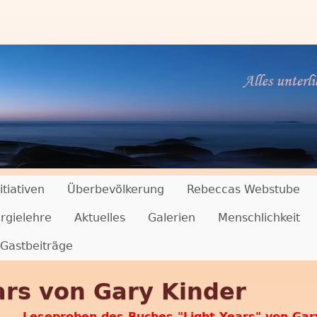
Direkt
zum
Inhalt
itiativen
Überbevölkerung
Rebeccas Webstube
rgielehre
Aktuelles
Galerien
Menschlichkeit
Gastbeiträge
ars von Gary Kinder
Leseproben des Buches "Light Years" von Gar