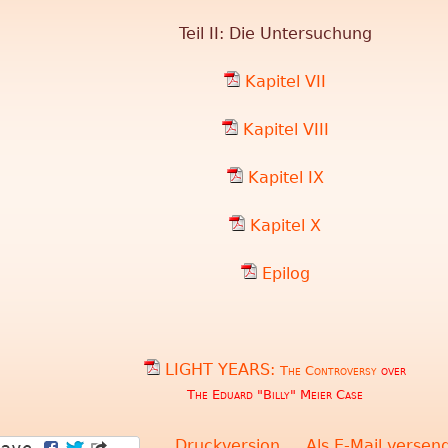
Teil II: Die Untersuchung
Kapitel VII
Kapitel VIII
Kapitel IX
Kapitel X
Epilog
LIGHT YEARS
:
The Controversy
over
The Eduard "Billy" Meier Case
Druckversion
Als E-Mail versen