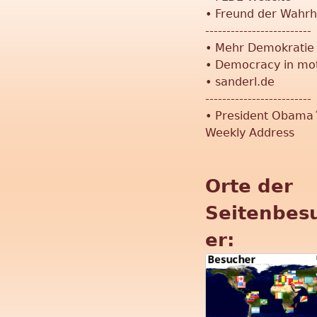
•
Freund der Wahrh
-------------------------
•
Mehr Demokratie
•
Democracy in mo
•
sanderl.de
-------------------------
•
President Obama
Weekly Address
Orte der
Seitenbes
er: