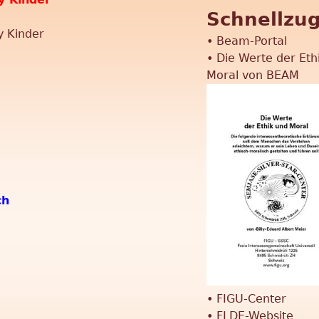
u
Schnellzug
h
y Kinder
e
c
•
Beam-Portal
•
Die Werte der Eth
h
Moral von BEAM
f
o
r
m
u
ch
l
a
r
•
FIGU-Center
•
FLDE-Website