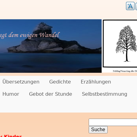
Übersetzungen
Gedichte
Erzählungen
Humor
Gebot der Stunde
Selbstbestimmung
S
S
u
y Kinder
c