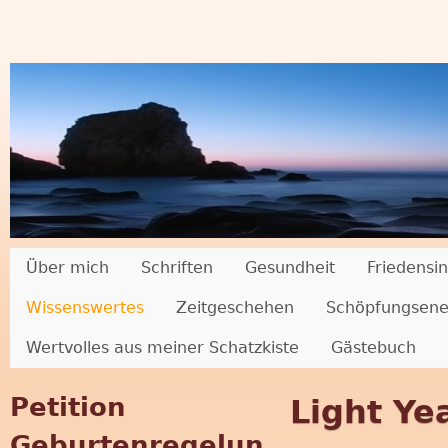
"
Über mich
Schriften
Gesundheit
Friedensin
Wissenswertes
Zeitgeschehen
Schöpfungsene
M
Wertvolles aus meiner Schatzkiste
Gästebuch
u
Petition
Light Ye
t
Geburtenregelun