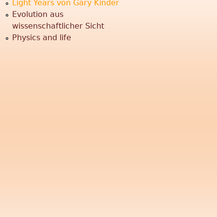
Light Years von Gary Kinder
Evolution aus
r
wissenschaftlicher Sicht
Physics and life
u
n
g
"