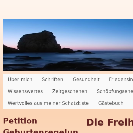
"
Über mich
Schriften
Gesundheit
Friedensin
Wissenswertes
Zeitgeschehen
Schöpfungsene
M
Wertvolles aus meiner Schatzkiste
Gästebuch
u
Petition
Die Frei
t
Geburtenregelun