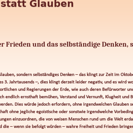
statt Glauben
der Frieden und das selbständige Denken, 
 Glauben, sondern selbständiges Denken – das klingt zur Zeit im Okto
s 3. Jahrtausends –, dies klingt derzeit leider negativ, und es wird w
wortlichen und Regierungen der Erde, wie auch deren Befürworter u
sich endlich ernsthaft bemühen, Verstand und Vernunft, Klugheit und 
erden. Dies würde jedoch erfordern, ohne irgendwelchen Glauben se
thaft ohne jegliche egoistische oder sonstwie irgendwelche Vorbedin
sungen einzuordnen, die von weisen Menschen rund um die Welt erda
 die – wenn sie befolgt würden – wahre Freiheit und Frieden bringe