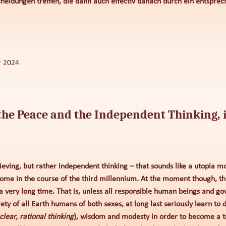
cheidungen treffen, die dann auch effectiv danach durch ein entsprec
er 2024
he Peace and the Independent Thinking, i
eving, but rather independent thinking – that sounds like a utopia m
come in the course of the third millennium. At the moment though, th
r a very long time. That is, unless all responsible human beings and go
ty of all Earth humans of both sexes, at long last seriously learn to d
 clear, rational thinking
), wisdom and modesty in order to become a 