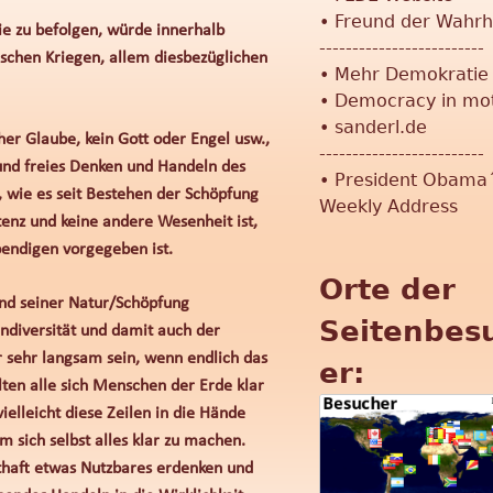
•
Freund der Wahrh
e zu befolgen, würde innerhalb
-------------------------
ischen Kriegen, allem diesbezüglichen
•
Mehr Demokratie
•
Democracy in mo
•
sanderl.de
r Glaube, kein Gott oder Engel usw.,
-------------------------
 und freies Denken und Handeln des
•
President Obama
 wie es seit Bestehen der Schöpfung
Weekly Address
tenz und keine andere Wesenheit ist,
bendigen vorgegeben ist.
Orte der
nd seiner Natur/Schöpfung
Seitenbes
ndiversität und damit auch der
 sehr langsam sein, wenn endlich das
er:
lten alle sich Menschen der Erde klar
elleicht diese Zeilen in die Hände
ich selbst alles klar zu machen.
sthaft etwas Nutzbares erdenken und