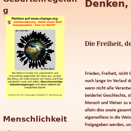
Denken, 
z
g
u
r
Die Freiheit, 
V
e
r
Frieden, Freiheit, nicht
noch lange im Verlauf de
ä
wenn nicht alle Verant
beiderlei Geschlechts, 
n
Mensch und Weiser zu w
allein dies sowie gesam
d
Menschlichkeit
eigenwillens in die Wei
freigegeben werden, und
e