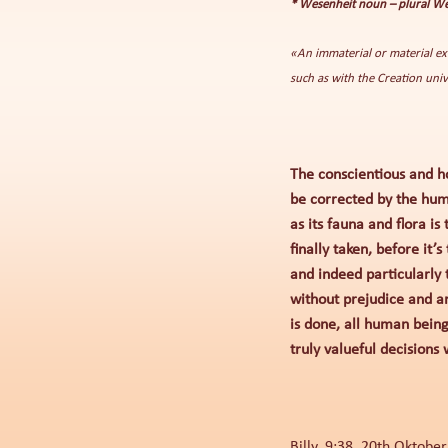
* Wesenheit noun – plural Wes
«An immaterial or material exi
such as with the Creation univ
The conscientious and h
be corrected by the huma
as its fauna and flora i
finally taken, before it
and indeed particularly
without prejudice and ar
is done, all human being
truly valueful decisions
Billy, 9:38, 20th Oktob