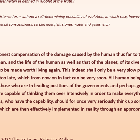
enheiten as defined in ‹Goblet of the Truth›:
stence-form without a self-determining possibility of evolution, in which case, however,
ersal consciousness, certain energies, stones, water and gases, etc.»
onest compensation of the damage caused by the human thus far to the
n, and the life of the human as well as that of the planet, of its dive
s to be made worth living again. This indeed shall only be a very slow
’s too late, which from now on in fact can be very soon. All human bein
 those who are in leading positions of the governments and perhaps g
e capable of thinking them over intensively in order to make everyth
s, who have the capability, should for once very seriously think up s
 which are then effectively implemented in reality through an appropr
er 2024 Übersetzung: Rebecca Walkiw