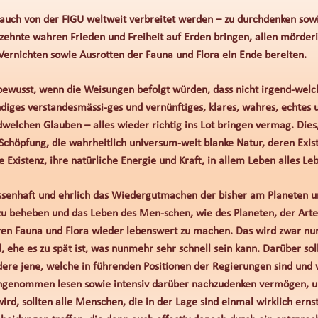
auch von der FIGU weltweit verbreitet werden – zu durchdenken sowi
zehnte wahren Frieden und Freiheit auf Erden bringen, allen mörder
ernichten sowie Ausrotten der Fauna und Flora ein Ende bereiten.
wusst, wenn die Weisungen befolgt würden, dass nicht irgend-welche
ndiges verstandesmässi-ges und vernünftiges, klares, wahres, echtes
elchen Glauben – alles wieder richtig ins Lot bringen vermag. Dies,
 Schöpfung, die wahrheitlich universum-weit blanke Natur, deren Exis
Existenz, ihre natürliche Energie und Kraft, in allem Leben alles Le
senhaft und ehrlich das Wiedergutmachen der bisher am Planeten u
u beheben und das Leben des Men-schen, wie des Planeten, der Arte
en Fauna und Flora wieder lebenswert zu machen. Das wird zwar nur
, ehe es zu spät ist, was nunmehr sehr schnell sein kann. Darüber sol
ere jene, welche in führenden Positionen der Regierungen sind und vi
enommen lesen sowie intensiv darüber nachzudenken vermögen, um s
ird, sollten alle Menschen, die in der Lage sind einmal wirklich ern