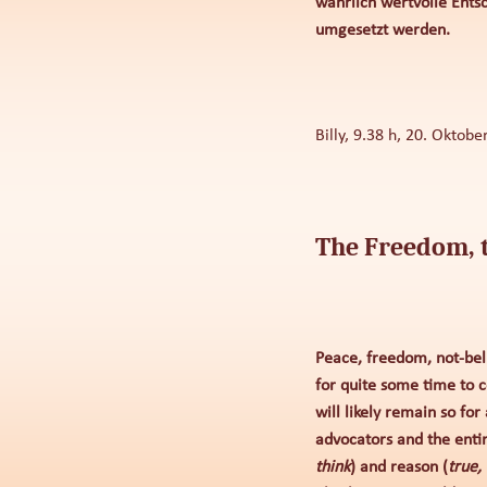
wahrlich wertvolle Ents
umgesetzt werden.
Billy, 9.38 h, 20. Oktob
The Freedom, t
Peace, freedom, not-beli
for quite some time to 
will likely remain so fo
advocators and the entire
think
) and reason (
true,