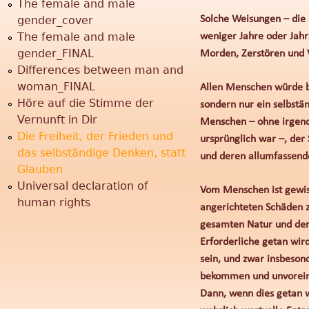
The female and male
gender_cover
Solche Weisungen – die 
r
The female and male
weniger Jahre oder Jahr
gender_FINAL
Morden, Zerstören und V
u
Differences between man and
woman_FINAL
Allen Menschen würde be
n
Höre auf die Stimme der
sondern nur ein selbstä
Vernunft in Dir
Menschen – ohne irgendw
g
Die Freiheit, der Frieden und
ursprünglich war –, der
das selbständige Denken, statt
und deren allumfassende 
"
Glauben
Universal declaration of
Vom Menschen ist gewis
human rights
angerichteten Schäden z
gesamten Natur und der
Erforderliche getan wird
sein, und zwar insbesond
bekommen und unvoreing
Dann, wenn dies getan w