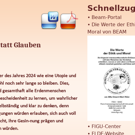
u
Schnellzug
h
e
c
•
Beam-Portal
•
Die Werte der Eth
h
Moral von BEAM
f
statt Glauben
o
r
m
ber des Jahres 2024 wie eine Utopie und
ohl noch sehr lange so bleiben. Dies,
u
nd gesamthaft alle Erdenmenschen
l
Bescheidenheit zu lernen, um wahrlicher
lbständig und klar zu denken, denn
a
gungen würden erlauben, sich auch voll
r
cht, ihre Gesin-nung prägen und
•
FIGU-Center
n würden.
•
FLDE-Website